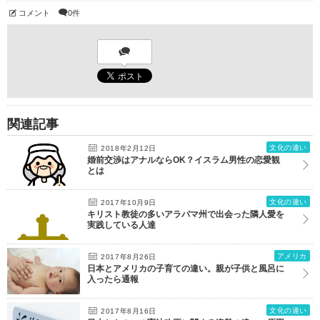
コメント
0件
関連記事
文化の違い
2018年2月12日
婚前交渉はアナルならOK？イスラム男性の恋愛観
とは
文化の違い
2017年10月9日
キリスト教徒の多いアラバマ州で出会った隣人愛を
実践している人達
アメリカ
2017年8月26日
日本とアメリカの子育ての違い。親が子供と風呂に
入ったら通報
文化の違い
2017年8月16日