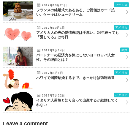
フランス
2017年10月20日
フランスの結婚式のあるある。ご祝儀はカード払
い、ケーキはシュークリーム
アメリカ
2017年10月1日
アメリカ人の夫の愛情表現は手厚い。24年経っても
「愛してる」は毎日
結婚
2017年9月14日
パートナーの経済力を気にしないヨーロッパ人女
性。その理由とは？
アメリカ
2017年8月1日
ハワイで国際結婚するまで。きっかけは強制送還
イタリア
2017年7月22日
イタリア人男性と知り合って出産するが結婚してく
れない
Leave a comment