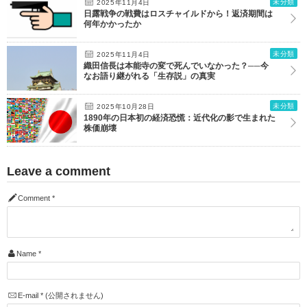
未分類
2025年11月4日
日露戦争の戦費はロスチャイルドから！返済期間は
何年かかったか
未分類
2025年11月4日
織田信長は本能寺の変で死んでいなかった？──今
なお語り継がれる「生存説」の真実
未分類
2025年10月28日
1890年の日本初の経済恐慌：近代化の影で生まれた
株価崩壊
Leave a comment
Comment
*
Name
*
E-mail
*
(公開されません)