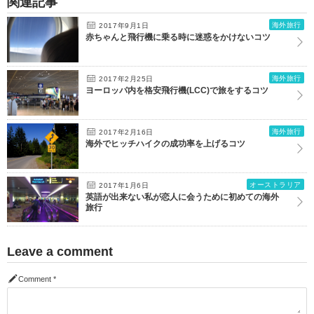
関連記事
海外旅行
2017年9月1日
赤ちゃんと飛行機に乗る時に迷惑をかけないコツ
海外旅行
2017年2月25日
ヨーロッパ内を格安飛行機(LCC)で旅をするコツ
海外旅行
2017年2月16日
海外でヒッチハイクの成功率を上げるコツ
オーストラリア
2017年1月6日
英語が出来ない私が恋人に会うために初めての海外
旅行
Leave a comment
Comment
*