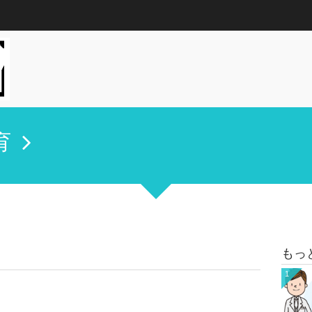
育
もっ
1