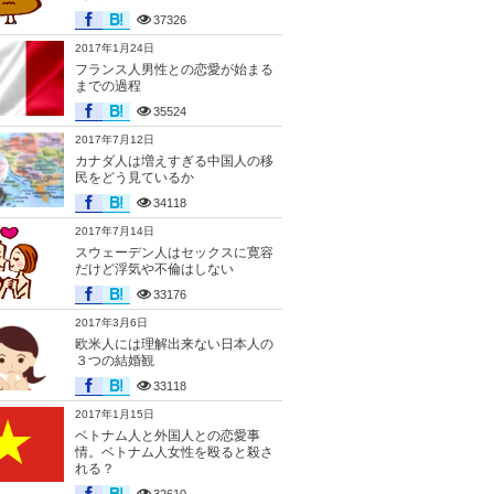
37326
2017年1月24日
フランス人男性との恋愛が始まる
までの過程
35524
2017年7月12日
カナダ人は増えすぎる中国人の移
民をどう見ているか
34118
2017年7月14日
スウェーデン人はセックスに寛容
だけど浮気や不倫はしない
33176
2017年3月6日
欧米人には理解出来ない日本人の
３つの結婚観
33118
2017年1月15日
ベトナム人と外国人との恋愛事
情。ベトナム人女性を殴ると殺さ
れる？