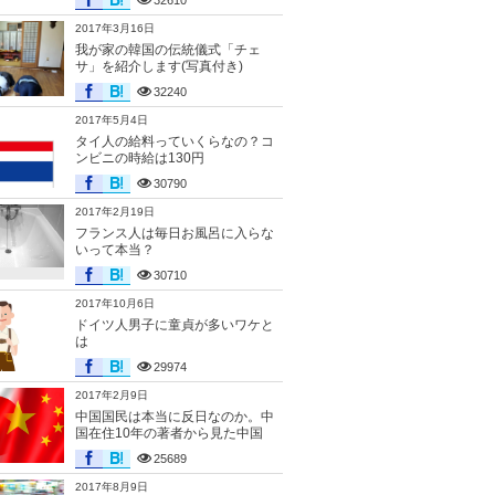
32610
2017年3月16日
我が家の韓国の伝統儀式「チェ
サ」を紹介します(写真付き)
32240
2017年5月4日
タイ人の給料っていくらなの？コ
ンビニの時給は130円
30790
2017年2月19日
フランス人は毎日お風呂に入らな
いって本当？
30710
2017年10月6日
ドイツ人男子に童貞が多いワケと
は
29974
2017年2月9日
中国国民は本当に反日なのか。中
国在住10年の著者から見た中国
25689
2017年8月9日