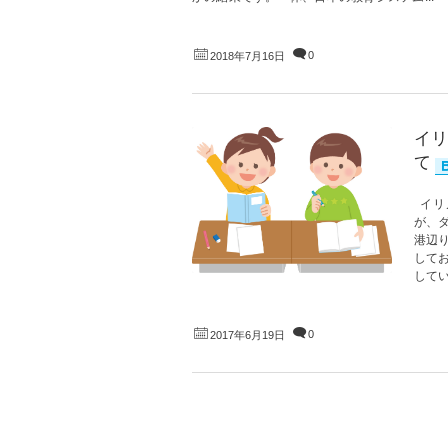
0
2018年7月16日
イリ
て
イリ
が、
港辺
して
してい
0
2017年6月19日