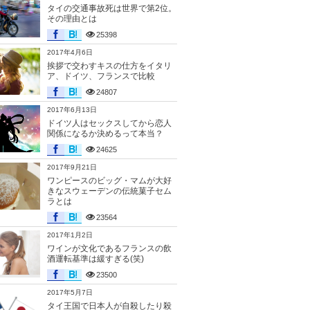
タイの交通事故死は世界で第2位。
その理由とは
25398
2017年4月6日
挨拶で交わすキスの仕方をイタリ
ア、ドイツ、フランスで比較
24807
2017年6月13日
ドイツ人はセックスしてから恋人
関係になるか決めるって本当？
24625
2017年9月21日
ワンピースのビッグ・マムが大好
きなスウェーデンの伝統菓子セム
ラとは
23564
2017年1月2日
ワインが文化であるフランスの飲
酒運転基準は緩すぎる(笑)
23500
2017年5月7日
タイ王国で日本人が自殺したり殺