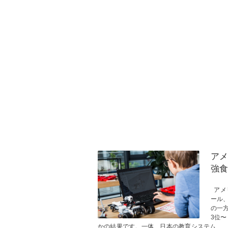
アメ
強食
アメ
ール
の一
3位
かの結果です。一体、日本の教育システム...