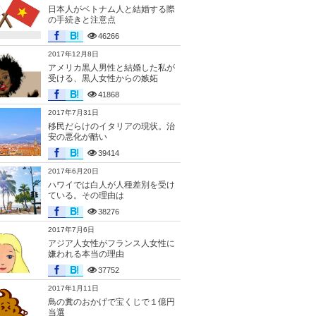
日本人がベトナム人と結婚する際
の手続きと注意点
46266
2017年12月8日
アメリカ黒人男性と結婚した私が
受ける、黒人女性からの嫉妬
41868
2017年7月31日
移民だらけのイタリアの現状。治
安の悪化が酷い
39414
2017年6月20日
ハワイでは白人が人種差別を受け
ている。その理由は
38276
2017年7月6日
アジア人女性がフランス人女性に
嫌われる本当の理由
37752
2017年1月11日
鳥の糞のおかげで宝くじで１億円
当選