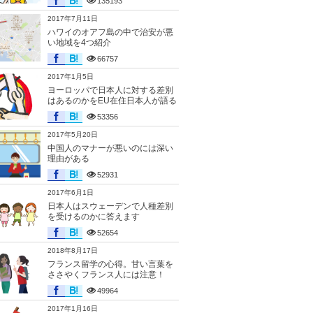
135193
2017年7月11日
ハワイのオアフ島の中で治安が悪
い地域を4つ紹介
66757
2017年1月5日
ヨーロッパで日本人に対する差別
はあるのかをEU在住日本人が語る
53356
2017年5月20日
中国人のマナーが悪いのには深い
理由がある
52931
2017年6月1日
日本人はスウェーデンで人種差別
を受けるのかに答えます
52654
2018年8月17日
フランス留学の心得。甘い言葉を
ささやくフランス人には注意！
49964
2017年1月16日