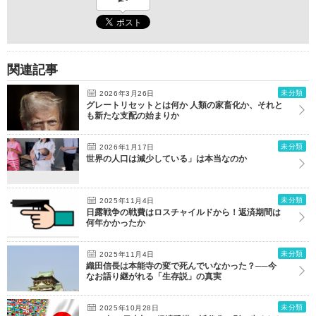
関連記事
未分類
2026年3月26日
グレートリセットとは何か 人類の家畜化か、それと
も新たな支配の始まりか
未分類
2026年1月17日
世界の人口は減少している」は本当なのか
未分類
2025年11月4日
日露戦争の戦費はロスチャイルドから！返済期間は
何年かかったか
未分類
2025年11月4日
織田信長は本能寺の変で死んでいなかった？──今
なお語り継がれる「生存説」の真実
未分類
2025年10月28日