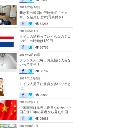
32606
2017年3月16日
我が家の韓国の伝統儀式「チェ
サ」を紹介します(写真付き)
32235
2017年5月4日
タイ人の給料っていくらなの？コ
ンビニの時給は130円
30786
2017年2月19日
フランス人は毎日お風呂に入らな
いって本当？
30707
2017年10月6日
ドイツ人男子に童貞が多いワケと
は
29968
2017年2月9日
中国国民は本当に反日なのか。中
国在住10年の著者から見た中国
25683
2017年8月9日