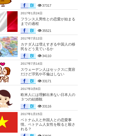
37317
2017年1月24日
フランス人男性との恋愛が始まる
までの過程
35521
2017年7月12日
カナダ人は増えすぎる中国人の移
民をどう見ているか
34110
2017年7月14日
スウェーデン人はセックスに寛容
だけど浮気や不倫はしない
33171
2017年3月6日
欧米人には理解出来ない日本人の
３つの結婚観
33116
2017年1月15日
ベトナム人と外国人との恋愛事
情。ベトナム人女性を殴ると殺さ
れる？