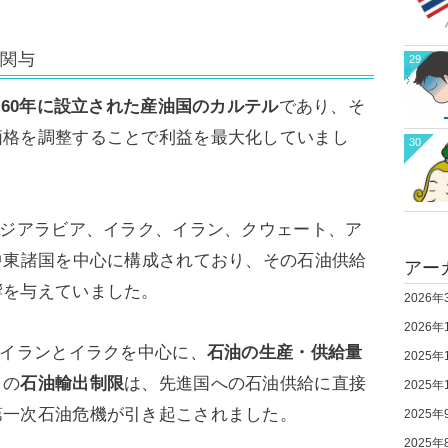
の関与
29
960年に設立された産油国のカルテル
であり、そ
価格を調整することで利益を最大化していまし
30
ウジアラビア、イラク、イラン、クウェート、ア
中東諸国を中心に構成されており、その石油供給
アー
響を与えていました。
2026年
2026年
はイランとイラクを中心に、
石油の生産・供給量
2025年
この
石油輸出制限
は、先進国への石油供給に直接
2025年
第一次石油危機が引き起こされました。
2025年
2025年