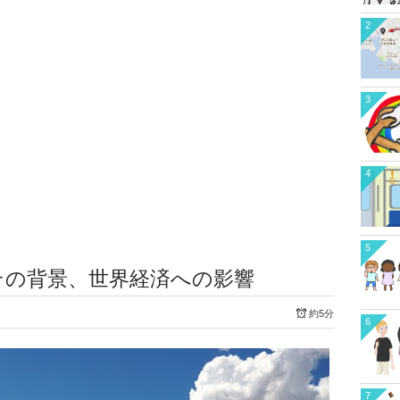
2
3
4
5
その背景、世界経済への影響
約5分
6
7