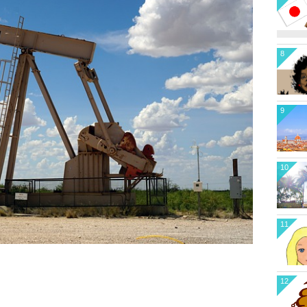
8
9
10
11
12