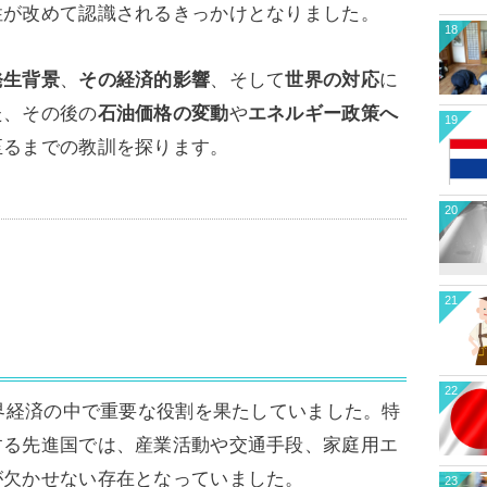
性が改めて認識されるきっかけとなりました。
18
発生背景
、
その経済的影響
、そして
世界の対応
に
た、その後の
石油価格の変動
や
エネルギー政策へ
19
至るまでの教訓を探ります。
20
21
22
世界経済の中で重要な役割を果たしていました。特
する先進国では、産業活動や交通手段、家庭用エ
が欠かせない存在となっていました。
23