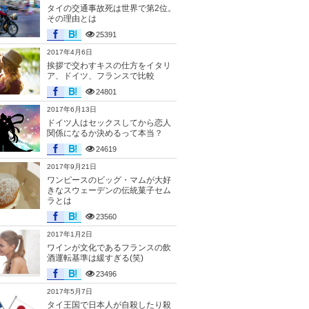
タイの交通事故死は世界で第2位。
その理由とは
25391
2017年4月6日
挨拶で交わすキスの仕方をイタリ
ア、ドイツ、フランスで比較
24801
2017年6月13日
ドイツ人はセックスしてから恋人
関係になるか決めるって本当？
24619
2017年9月21日
ワンピースのビッグ・マムが大好
きなスウェーデンの伝統菓子セム
ラとは
23560
2017年1月2日
ワインが文化であるフランスの飲
酒運転基準は緩すぎる(笑)
23496
2017年5月7日
タイ王国で日本人が自殺したり殺