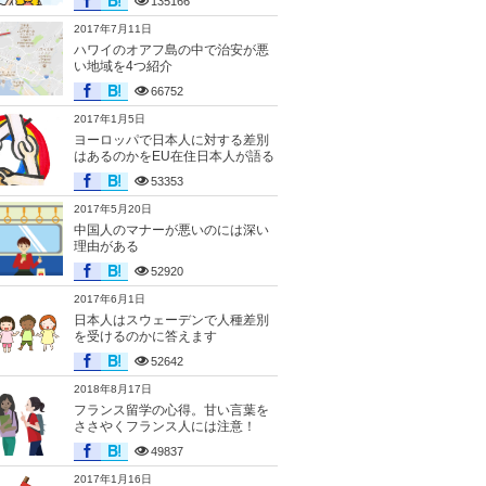
135166
2017年7月11日
ハワイのオアフ島の中で治安が悪
い地域を4つ紹介
66752
2017年1月5日
ヨーロッパで日本人に対する差別
はあるのかをEU在住日本人が語る
53353
2017年5月20日
中国人のマナーが悪いのには深い
理由がある
52920
2017年6月1日
日本人はスウェーデンで人種差別
を受けるのかに答えます
52642
2018年8月17日
フランス留学の心得。甘い言葉を
ささやくフランス人には注意！
49837
2017年1月16日