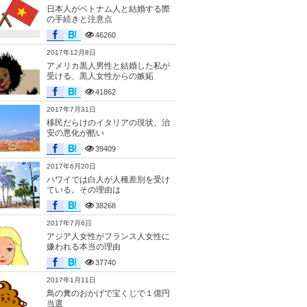
日本人がベトナム人と結婚する際
の手続きと注意点
46260
2017年12月8日
アメリカ黒人男性と結婚した私が
受ける、黒人女性からの嫉妬
41862
2017年7月31日
移民だらけのイタリアの現状。治
安の悪化が酷い
39409
2017年6月20日
ハワイでは白人が人種差別を受け
ている。その理由は
38268
2017年7月6日
アジア人女性がフランス人女性に
嫌われる本当の理由
37740
2017年1月11日
鳥の糞のおかげで宝くじで１億円
当選