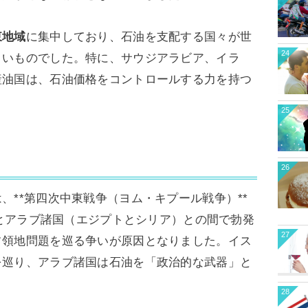
東地域
に集中しており、石油を支配する国々が世
24
きいものでした。特に、サウジアラビア、イラ
産油国は、石油価格をコントロールする力を持つ
25
26
、**第四次中東戦争（ヨム・キプール戦争）**
エルとアラブ諸国（エジプトとシリア）との間で勃発
27
占領地問題を巡る争いが原因となりました。イス
を巡り、アラブ諸国は石油を「政治的な武器」と
28