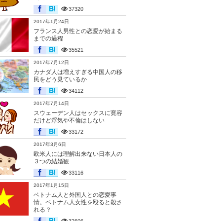
37320
2017年1月24日
フランス人男性との恋愛が始まる
までの過程
35521
2017年7月12日
カナダ人は増えすぎる中国人の移
民をどう見ているか
34112
2017年7月14日
スウェーデン人はセックスに寛容
だけど浮気や不倫はしない
33172
2017年3月6日
欧米人には理解出来ない日本人の
３つの結婚観
33116
2017年1月15日
ベトナム人と外国人との恋愛事
情。ベトナム人女性を殴ると殺さ
れる？