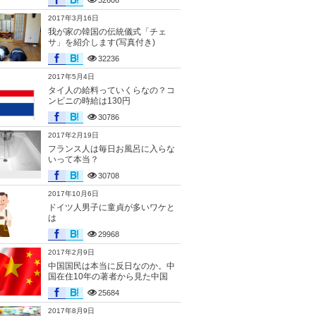
32606
2017年3月16日
我が家の韓国の伝統儀式「チェ
サ」を紹介します(写真付き)
32236
2017年5月4日
タイ人の給料っていくらなの？コ
ンビニの時給は130円
30786
2017年2月19日
フランス人は毎日お風呂に入らな
いって本当？
30708
2017年10月6日
ドイツ人男子に童貞が多いワケと
は
29968
2017年2月9日
中国国民は本当に反日なのか。中
国在住10年の著者から見た中国
25684
2017年8月9日