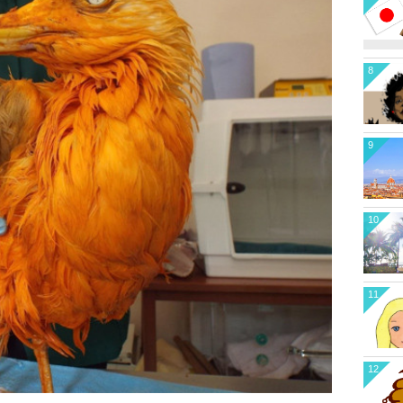
8
9
10
11
12