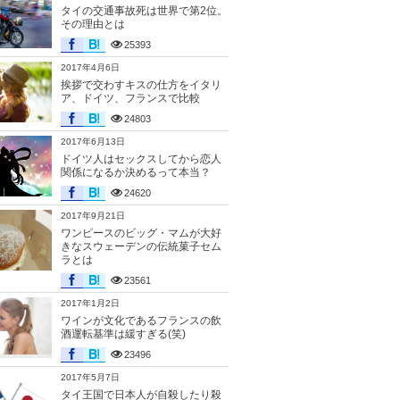
タイの交通事故死は世界で第2位。
その理由とは
25393
2017年4月6日
挨拶で交わすキスの仕方をイタリ
ア、ドイツ、フランスで比較
24803
2017年6月13日
ドイツ人はセックスしてから恋人
関係になるか決めるって本当？
24620
2017年9月21日
ワンピースのビッグ・マムが大好
きなスウェーデンの伝統菓子セム
ラとは
23561
2017年1月2日
ワインが文化であるフランスの飲
酒運転基準は緩すぎる(笑)
23496
2017年5月7日
タイ王国で日本人が自殺したり殺