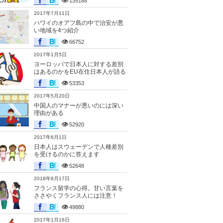
135188
2017年7月11日
ハワイのオアフ島の中で治安が悪
い地域を4つ紹介
66752
2017年1月5日
ヨーロッパで日本人に対する差別
はあるのかをEU在住日本人が語る
53353
2017年5月20日
中国人のマナーが悪いのには深い
理由がある
52920
2017年6月1日
日本人はスウェーデンで人種差別
を受けるのかに答えます
52648
2018年8月17日
フランス留学の心得。甘い言葉を
ささやくフランス人には注意！
49880
2017年1月16日