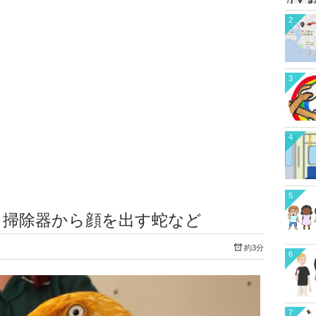
2
3
4
5
集。掃除器から顔を出す蛇など
約3分
6
7