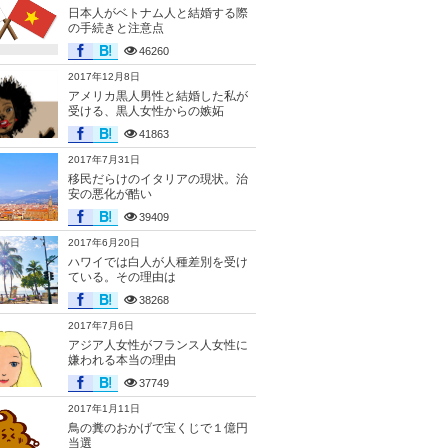
日本人がベトナム人と結婚する際
の手続きと注意点
46260
2017年12月8日
アメリカ黒人男性と結婚した私が
受ける、黒人女性からの嫉妬
41863
2017年7月31日
移民だらけのイタリアの現状。治
安の悪化が酷い
39409
2017年6月20日
ハワイでは白人が人種差別を受け
ている。その理由は
38268
2017年7月6日
アジア人女性がフランス人女性に
嫌われる本当の理由
37749
2017年1月11日
鳥の糞のおかげで宝くじで１億円
当選